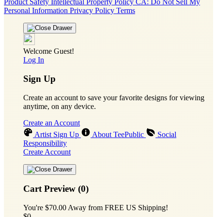
Product Safety
Intellectual Property Policy
CA: Do Not Sell My
Personal Information
Privacy Policy
Terms
Welcome Guest!
Log In
Sign Up
Create an account to save your favorite designs for viewing
anytime, on any device.
Create an Account
Artist Sign Up
About TeePublic
Social
Responsibility
Create Account
Cart Preview (0)
You're
$70.00
Away from
FREE US Shipping!
$0