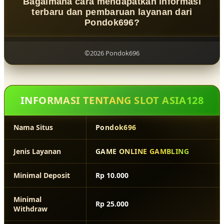
Bagaimana cara mendapatkan informasi
agar tampil nyaman di berbagai ukuran layar sehingga
terbaru dan pembaruan layanan dari
tetap mudah digunakan melalui perangkat mobile.
Pondok696?
Informasi terbaru dapat ditemukan melalui halaman
resmi Pondok696 yang diperbarui secara berkala agar
©2026 Pondok696
pengguna selalu memperoleh informasi yang akurat dan
terbaru.
INFORMASI TENTANG SLOT ASIA128
Nama Situs
Pondok696
Jenis Layanan
GAME ONLINE GAMBLING
Minimal Deposit
Rp 10.000
Minimal
Rp 25.000
Withdraw