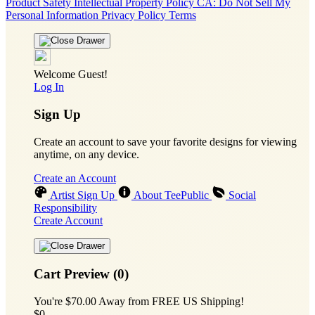
Product Safety
Intellectual Property Policy
CA: Do Not Sell My
Personal Information
Privacy Policy
Terms
Welcome Guest!
Log In
Sign Up
Create an account to save your favorite designs for viewing
anytime, on any device.
Create an Account
Artist Sign Up
About TeePublic
Social
Responsibility
Create Account
Cart Preview (0)
You're
$70.00
Away from
FREE US Shipping!
$0