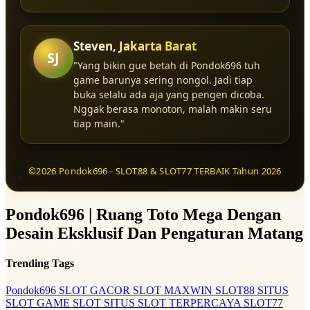
Steven, Jakarta Barat
SJ
"Yang bikin gue betah di Pondok696 tuh
game barunya sering nongol. Jadi tiap
buka selalu ada aja yang pengen dicoba.
Nggak berasa monoton, malah makin seru
tiap main."
©2026 Pondok696 - SLOT88 & SLOT77 TERBAIK Tahun 2026
Pondok696 | Ruang Toto Mega Dengan
Desain Eksklusif Dan Pengaturan Matang
Trending Tags
Pondok696
SLOT GACOR
SLOT MAXWIN
SLOT88
SITUS
SLOT
GAME SLOT
SITUS SLOT TERPERCAYA
SLOT77