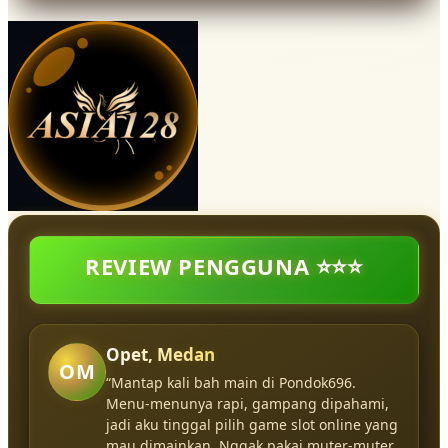
REVIEW PENGGUNA ⭐⭐⭐
Opet, Medan
OM
“Mantap kali bah main di Pondok696.
Menu-menunya rapi, gampang dipahami,
jadi aku tinggal pilih game slot online yang
mau dimainkan. Nggak pakai muter-muter