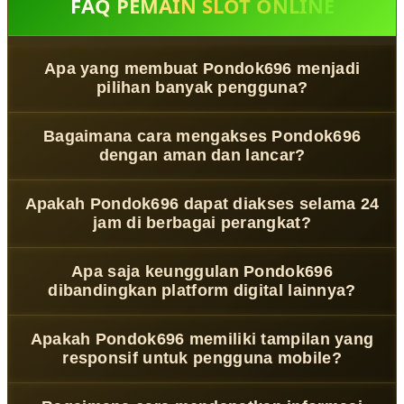
FAQ PEMAIN SLOT ONLINE
Apa yang membuat Pondok696 menjadi
pilihan banyak pengguna?
Pondok696 menawarkan navigasi yang mudah, performa
Bagaimana cara mengakses Pondok696
yang stabil, serta tampilan yang responsif. Kombinasi
dengan aman dan lancar?
tersebut memberikan pengalaman akses yang lebih
nyaman di berbagai perangkat.
Gunakan selalu alamat resmi Pondok696 dan pastikan
Apakah Pondok696 dapat diakses selama 24
koneksi internet dalam kondisi stabil agar proses akses
jam di berbagai perangkat?
berjalan lebih cepat, aman, dan tanpa kendala.
Ya, Pondok696 dapat diakses kapan saja melalui desktop,
Apa saja keunggulan Pondok696
laptop, tablet, maupun smartphone dengan tampilan
dibandingkan platform digital lainnya?
yang tetap optimal dan mudah digunakan.
Pondok696 mengutamakan kemudahan navigasi,
Apakah Pondok696 memiliki tampilan yang
kecepatan akses, serta pengembangan layanan secara
responsif untuk pengguna mobile?
berkelanjutan untuk memberikan pengalaman yang lebih
baik bagi pengguna.
Tentu. Seluruh halaman Pondok696 telah dioptimalkan