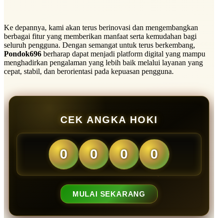
Ke depannya, kami akan terus berinovasi dan mengembangkan
berbagai fitur yang memberikan manfaat serta kemudahan bagi
seluruh pengguna. Dengan semangat untuk terus berkembang,
Pondok696
berharap dapat menjadi platform digital yang mampu
menghadirkan pengalaman yang lebih baik melalui layanan yang
cepat, stabil, dan berorientasi pada kepuasan pengguna.
CEK ANGKA HOKI
0
0
0
0
MULAI SEKARANG