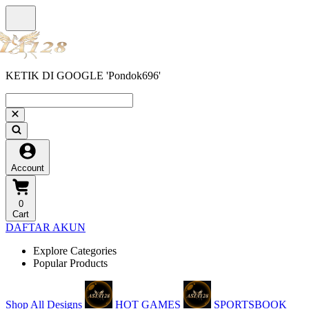
KETIK DI GOOGLE 'Pondok696'
Account
0
Cart
DAFTAR AKUN
Explore Categories
Popular Products
Shop All Designs
HOT GAMES
SPORTSBOOK