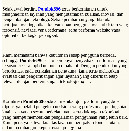
Sejak awal berdiri,
Pondok696
terus berkomitmen untuk
menghadirkan layanan yang mengutamakan kualitas, inovasi, dan
pengembangan teknologi. Setiap pembaruan yang dilakukan
bertujuan meningkatkan kenyamanan pengguna melalui sistem yang
responsif, navigasi yang sederhana, serta performa website yang
optimal di berbagai perangkat.
Kami memahami bahwa kebutuhan setiap pengguna berbeda,
sehingga
Pondok696
selalu berupaya menyediakan informasi yang
tersusun secara rapi dan mudah dipahami. Dengan pendekatan yang
berorientasi pada pengalaman pengguna, kami terus melakukan
evaluasi dan pengembangan agar layanan yang diberikan tetap
relevan dengan perkembangan teknologi digital.
Komitmen
Pondok696
adalah membangun platform yang dapat
dipercaya melalui pengelolaan sistem yang profesional, peningkatan
kualitas layanan secara berkelanjutan, serta dukungan teknologi
yang mampu memberikan pengalaman penggunaan yang lebih baik.
Kami percaya bahwa kualitas layanan merupakan fondasi utama
dalam membangun kepercayaan pengguna.