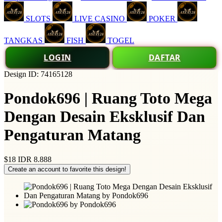
SLOTS
LIVE CASINO
POKER
TANGKAS
FISH
TOGEL
LOGIN
DAFTAR
Design ID: 74165128
Pondok696 | Ruang Toto Mega
Dengan Desain Eksklusif Dan
Pengaturan Matang
$18
IDR 8.888
Create an account to favorite this design!