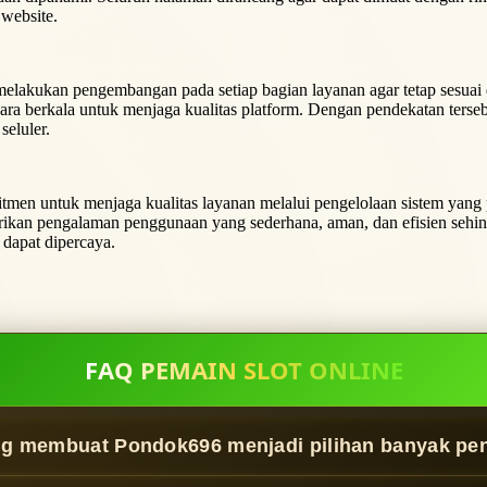
 website.
melakukan pengembangan pada setiap bagian layanan agar tetap sesua
ara berkala untuk menjaga kualitas platform. Dengan pendekatan terse
eluler.
men untuk menjaga kualitas layanan melalui pengelolaan sistem yang 
berikan pengalaman penggunaan yang sederhana, aman, dan efisien seh
g dapat dipercaya.
FAQ PEMAIN SLOT ONLINE
g membuat Pondok696 menjadi pilihan banyak p