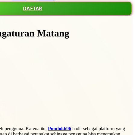
DAFTAR
engaturan Matang
eh pengguna. Karena itu,
Pondok696
hadir sebagai platform yang
ingan di berbagai perangkat sehingga pengguna bisa menemukan