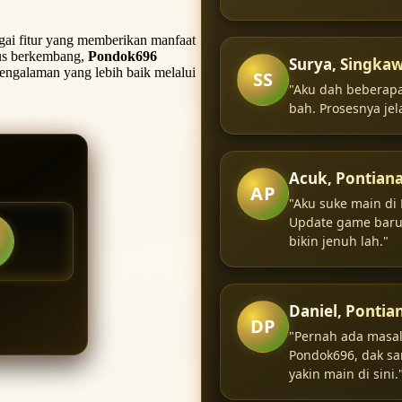
ai fitur yang memberikan manfaat
rus berkembang,
Pondok696
Surya, Singka
engalaman yang lebih baik melalui
SS
"Aku dah beberapa
bah. Prosesnya jela
Acuk, Pontian
AP
"Aku suke main di
Update game baru p
bikin jenuh lah."
Daniel, Pontia
DP
"Pernah ada masal
Pondok696, dak sa
yakin main di sini.