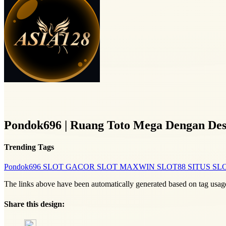
Pondok696 | Ruang Toto Mega Dengan Des
Trending Tags
Pondok696
SLOT GACOR
SLOT MAXWIN
SLOT88
SITUS SL
The links above have been automatically generated based on tag usage
Share this design: