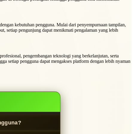
i dengan kebutuhan pengguna. Mulai dari penyempurnaan tampilan,
but, setiap pengunjung dapat menikmati pengalaman yang lebih
profesional, pengembangan teknologi yang berkelanjutan, serta
ingga setiap pengguna dapat mengakses platform dengan lebih nyaman
engguna?