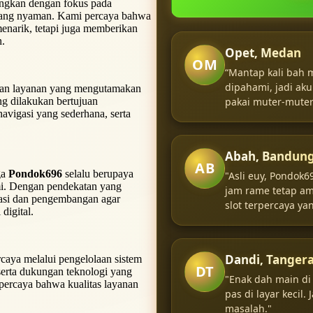
angkan dengan fokus pada
yang nyaman. Kami percaya bahwa
enarik, tetapi juga memberikan
n.
Opet, Medan
OM
“Mantap kali bah
dipahami, jadi aku
kan layanan yang mengutamakan
pakai muter-muter 
ng dilakukan bertujuan
avigasi yang sederhana, serta
Abah, Bandun
AB
ga
Pondok696
selalu berupaya
"Asli euy, Pondok6
mi. Dengan pendekatan yang
jam rame tetap ama
uasi dan pengembangan agar
slot terpercaya yan
digital.
Dandi, Tanger
aya melalui pengelolaan sistem
DT
 serta dukungan teknologi yang
"Enak dah main di
ercaya bahwa kualitas layanan
pas di layar kecil
masalah."