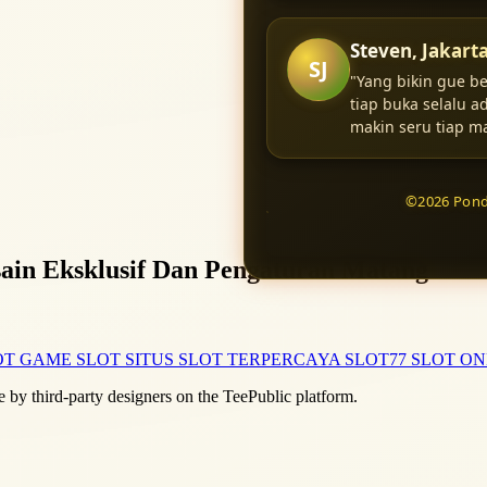
Steven, Jakart
SJ
"Yang bikin gue b
tiap buka selalu 
makin seru tiap ma
©2026 Pond
ain Eksklusif Dan Pengaturan Matang
OT
GAME SLOT
SITUS SLOT TERPERCAYA
SLOT77
SLOT ON
 by third-party designers on the TeePublic platform.