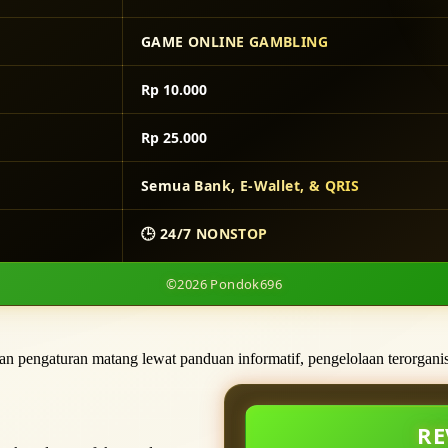
GAME ONLINE GAMBLING
Rp 10.000
Rp 25.000
Semua Bank, E-Wallet, & QRIS
🕒 24/7 NONSTOP
©2026 Pondok696
pengaturan matang lewat panduan informatif, pengelolaan terorganisir
RE