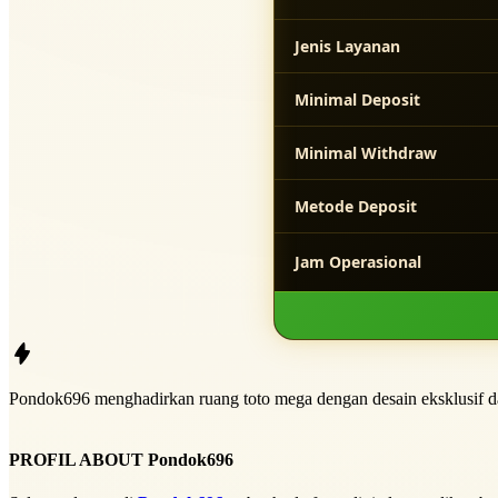
Jenis Layanan
Minimal Deposit
Minimal Withdraw
Metode Deposit
Jam Operasional
Pondok696 menghadirkan ruang toto mega dengan desain eksklusif dan 
PROFIL ABOUT Pondok696