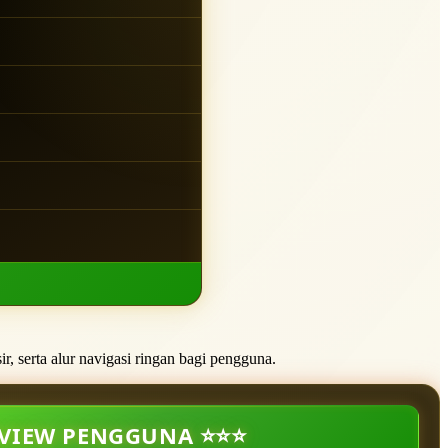
, serta alur navigasi ringan bagi pengguna.
VIEW PENGGUNA ⭐⭐⭐